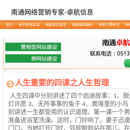
南通网络营销专家-卓航信息
首页
电子商务实战
电脑常识荟萃
电脑故障解析
搜索引擎研究
网
人生重要的四课之人生哲理
人生四课中分别讲述了四个启迪故事：1、脱
灯许愿 3、无所事事的兔子 4、粪堆里的小鸟
别讲述一生都受用的认识道理。第一课一个男
准备进浴室洗澡。这时，门铃响了。妻子迅速
门口。当她打开门时，邻居鲍勃站在那儿。在