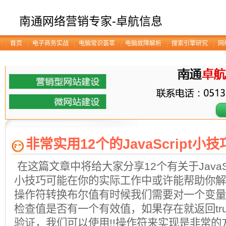
南通网络营销专家-卓航信息
首页
电子商务实战
电脑常识荟萃
电脑故障解析
搜索引擎研究
网
非常实用12个的JavaScript小技
在这篇文章中将给大家分享12个有关于JavaS
小技巧可能在你的实际工作中或许能帮助你解决
操作符转换布尔值有时候我们需要对一个变量
检查值是否有一个有效值，如果存在就返回tr
验证，我们可以使用!!操作符来实现是非常的