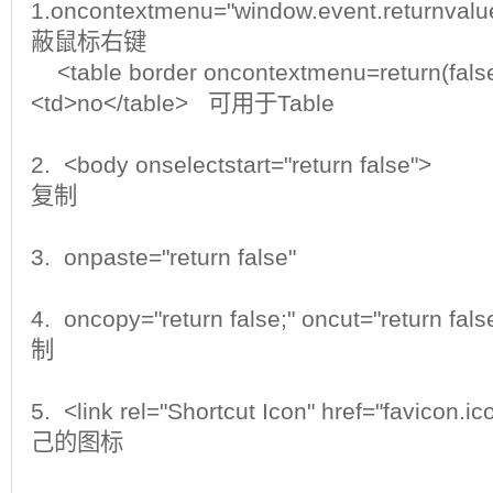
1.oncontextmenu="window.event.return
蔽鼠标右键
<table border oncontextmenu=return(fals
<td>no</table> 可用于Table
2. <body onselectstart="return 
复制
3. onpaste="return fal
4. oncopy="return false;" oncut="re
制
5. <link rel="Shortcut Icon" href="favi
己的图标