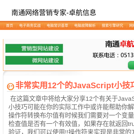
南通网络营销专家-卓航信息
首页
电子商务实战
电脑常识荟萃
电脑故障解析
搜索引擎研究
网
非常实用12个的JavaScript小技
在这篇文章中将给大家分享12个有关于JavaS
小技巧可能在你的实际工作中或许能帮助你解决
操作符转换布尔值有时候我们需要对一个变量
检查值是否有一个有效值，如果存在就返回tr
验证，我们可以使用!!操作符来实现是非常的