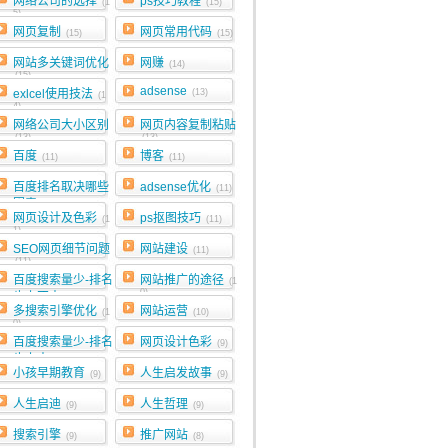
网络公司的选择
ps技巧教程
(1
(15)
5)
网页复制
网页常用代码
(15)
(15)
网站多关键词优化
网赚
(14)
(15)
adsense
exlcel使用技法
(13)
(1
4)
网络公司大小区别
网页内容复制粘贴
(13)
(13)
百度
博客
(11)
(11)
百度排名取决哪些
adsense优化
(11)
因素
(11)
网页设计及色彩
ps抠图技巧
(1
(11)
1)
SEO网页细节问题
网站建设
(11)
(11)
百度搜索量少-排名
网站推广的途径
(1
0)
也上不去
(10)
多搜索引擎优化
网站运营
(1
(10)
0)
百度搜索量少-排名
网页设计色彩
(9)
也上去
(9)
小孩早期教育
人生启发故事
(9)
(9)
人生启迪
人生哲理
(9)
(9)
搜索引擎
推广网站
(9)
(8)