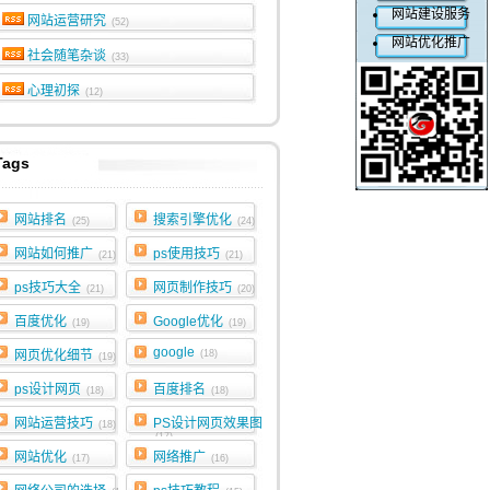
网站建设服务
网站运营研究
(52)
网站优化推广
社会随笔杂谈
(33)
心理初探
(12)
Tags
网站排名
搜索引擎优化
(25)
(24)
网站如何推广
ps使用技巧
(21)
(21)
ps技巧大全
网页制作技巧
(21)
(20)
百度优化
Google优化
(19)
(19)
google
网页优化细节
(18)
(19)
ps设计网页
百度排名
(18)
(18)
网站运营技巧
PS设计网页效果图
(18)
(17)
网站优化
网络推广
(17)
(16)