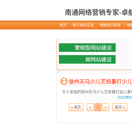
南通网络营销专家-卓
首页
电子商务实战
电脑常识荟萃
电
徐州天马少儿艺校暴打少儿
令人发指的徐州天马少儿艺校暴打幼儿事
2010年9
« 首页
...
«
1
»
...
尾页 »