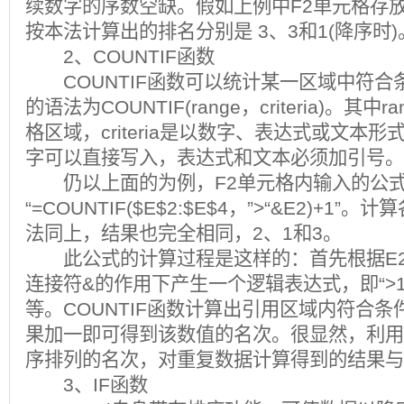
续数字的序数空缺。假如上例中F2单元格存放
按本法计算出的排名分别是 3、3和1(降序时)
2、COUNTIF函数
COUNTIF函数可以统计某一区域中符合
的语法为COUNTIF(range，criteria)。其
格区域，criteria是以数字、表达式或文本
字可以直接写入，表达式和文本必须加引号。
仍以上面的为例，F2单元格内输入的公
“=COUNTIF($E$2:$E$4，”>“&E2)+1
法同上，结果也完全相同，2、1和3。
此公式的计算过程是这样的：首先根据E2
连接符&的作用下产生一个逻辑表达式，即“>176。
等。COUNTIF函数计算出引用区域内符合
果加一即可得到该数值的名次。很显然，利用
序排列的名次，对重复数据计算得到的结果与
3、IF函数