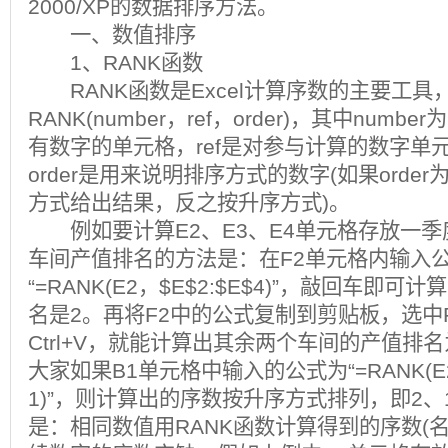
2000/XP的数据排序方法。
一、数值排序
1、RANK函数
RANK函数是Excel计算序数的主要工具
RANK(number，ref，order)，其中num
有数字的单元格，ref是对参与计算的数字单
order是用来说明排序方式的数字(如果orde
方式给出结果，反之按升序方式)。
例如要计算E2、E3、E4单元格存放一季
车间产值排名的方法是：在F2单元格内输入
“=RANK(E2，$E$2:$E$4)”，敲回车即
名是2。再将F2中的公式复制到剪贴板，选中F
Ctrl+V，就能计算出其余两个车间的产值排
大家如果B1单元格中输入的公式为“=RANK(E2，
1)”，则计算出的序数按升序方式排列，即2、
是：相同数值用RANK函数计算得到的序数(